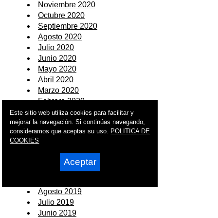
Noviembre 2020
Octubre 2020
Septiembre 2020
Agosto 2020
Julio 2020
Junio 2020
Mayo 2020
Abril 2020
Marzo 2020
Febrero 2020
Enero 2020
Este sitio web utiliza cookies para facilitar y
mejorar la navegación. Si continúas navegando,
2019
consideramos que aceptas su uso.
POLITICA DE
COOKIES
Diciembre 2019
Noviembre 2019
Aceptar
Octubre 2019
Septiembre 2019
Agosto 2019
Julio 2019
Junio 2019