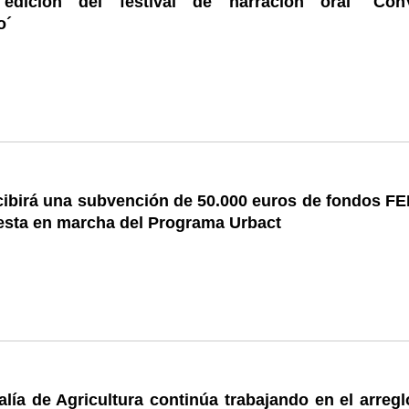
edición del festival de narración oral ´Con
o´
ecibirá una subvención de 50.000 euros de fondos F
uesta en marcha del Programa Urbact
lía de Agricultura continúa trabajando en el arregl