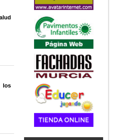
alud
 los