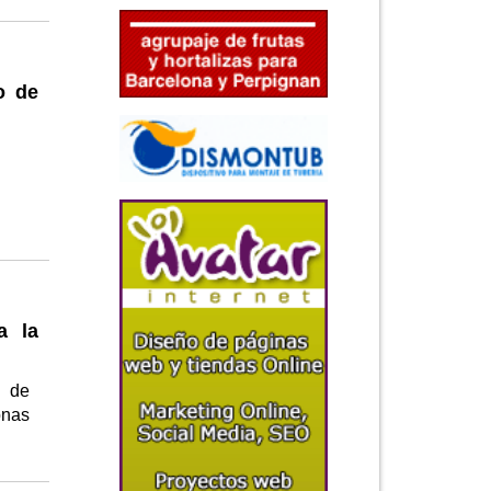
o de
a la
o de
onas