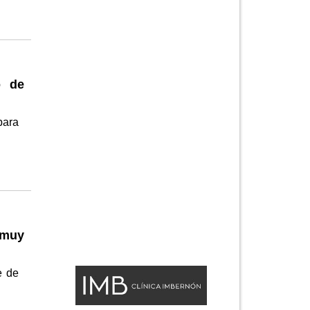
)
o de
para
 "muy
e de