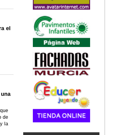
a el
 una
 que
o de
y la