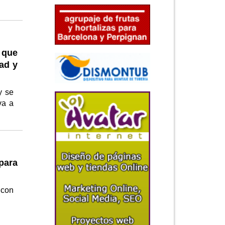
 que
dad y
y se
va a
para
 con