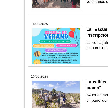
voluntarios 
11/06/2025
La Escue
inscripció
La concejalí
menores de 3
10/06/2025
La calific
buena"
34 muestras
un panel de 