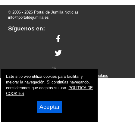
© 2006 - 2026 Portal de Jumilla Noticias
info@portaldejumilla.es
Síguenos en:
Powered by:
Superweb
Aviso Legal
-
Política de Privacidad
-
Política de Cookies
Este sitio web utiliza cookies para facilitar y
mejorar la navegación. Si continúas navegando,
consideramos que aceptas su uso.
POLITICA DE
COOKIES
Aceptar