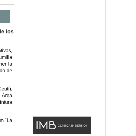
de los
tivas,
umilla
ner la
ndo de
eutí),
 Área
intura
lm "La