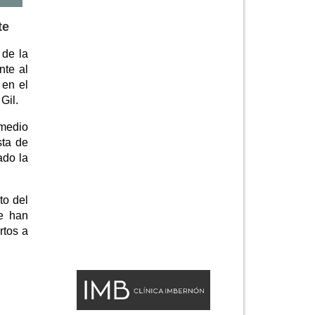
te
 de la
nte al
 en el
Gil.
 medio
sta de
ado la
to del
te han
rtos a