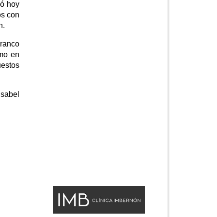
ió hoy
os con
n.
Franco
omo en
uestos
Isabel