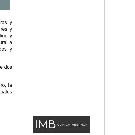
oras y
eres y
ting y
ural a
dos y
te dos
ro, la
ciales