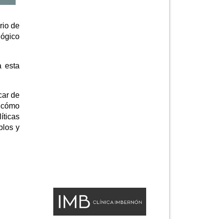
rio de
lógico
a esta
car de
, cómo
íticas
blos y