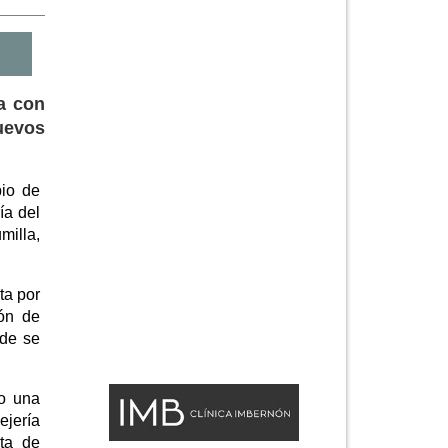
a con
nuevos
pio de
ía del
milla,
ta por
ión de
nde se
mo una
ejería
sta de