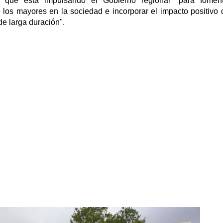
 que está impulsando el Gobierno regional "para foment
e los mayores en la sociedad e incorporar el impacto positivo 
e larga duración".