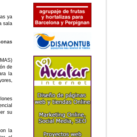
zas ya
a sala
sonas
(IMAS)
ión de
ara la
yores,
llones
encial
cer su
con la