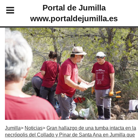
Portal de Jumilla
www.portaldejumilla.es
Jumilla
Noticias
Gran hallazgo de una tumba intacta en la
necrópolis del Collado y Pinar de Santa Ana en Jumilla que