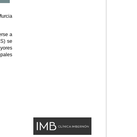
Murcia
erse a
IS) se
ayores
ipales