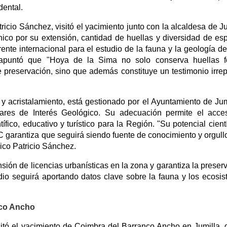
dental.
tricio Sánchez, visitó el yacimiento junto con la alcaldesa de Ju
ico por su extensión, cantidad de huellas y diversidad de es
rente internacional para el estudio de la fauna y la geología d
 apuntó que "Hoya de la Sima no solo conserva huellas fó
 preservación, sino que además constituye un testimonio irrep
 y acristalamiento, está gestionado por el Ayuntamiento de Jum
gares de Interés Geológico. Su adecuación permite el acc
ífico, educativo y turístico para la Región. "Su potencial cientí
C garantiza que seguirá siendo fuente de conocimiento y orgull
lico Patricio Sánchez.
sión de licencias urbanísticas en la zona y garantiza la preser
udio seguirá aportando datos clave sobre la fauna y los ecosi
nco Ancho
isitó el yacimiento de Coimbra del Barranco Ancho en Jumilla,