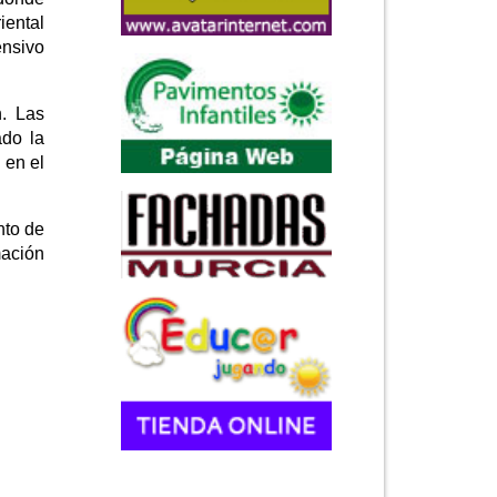
iental
ensivo
n. Las
ado la
 en el
nto de
mación