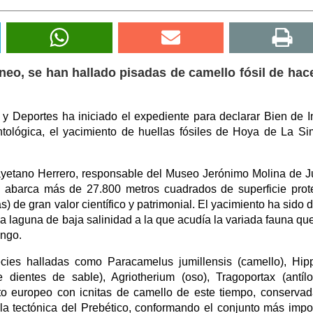
neo, se han hallado pisadas de camello fósil de hac
 y Deportes ha iniciado el expediente para declarar Bien de I
ntológica, el yacimiento de huellas fósiles de Hoya de La S
ayetano Herrero, responsable del Museo Jerónimo Molina de J
ro abarca más de 27.800 metros cuadrados de superficie prot
s) de gran valor científico y patrimonial. El yacimiento ha sido 
 laguna de baja salinidad a la que acudía la variada fauna que
ango.
ecies halladas como Paracamelus jumillensis (camello), Hip
e dientes de sable), Agriotherium (oso), Tragoportax (antíl
to europeo con icnitas de camello de este tiempo, conserva
 la tectónica del Prebético, conformando el conjunto más impo