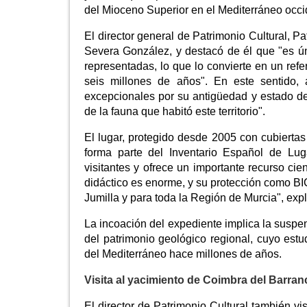
del Mioceno Superior en el Mediterráneo occi
El director general de Patrimonio Cultural, Pa
Severa González, y destacó de él que "es ún
representadas, lo que lo convierte en un refe
seis millones de años". En este sentido,
excepcionales por su antigüedad y estado de
de la fauna que habitó este territorio".
El lugar, protegido desde 2005 con cubiertas
forma parte del Inventario Español de Lu
visitantes y ofrece un importante recurso cient
didáctico es enorme, y su protección como BI
Jumilla y para toda la Región de Murcia", exp
La incoación del expediente implica la suspen
del patrimonio geológico regional, cuyo est
del Mediterráneo hace millones de años.
Visita al yacimiento de Coimbra del Barra
El director de Patrimonio Cultural también v