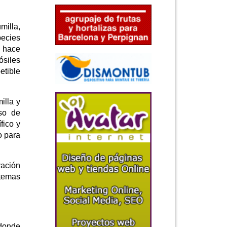
milla,
pecies
e hace
siles
etible
illa y
eso de
fico y
o para
vación
stemas
 donde