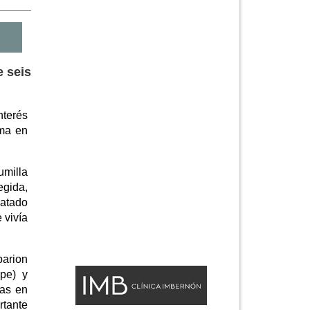
e seis
nterés
ima en
umilla
egida,
datado
 vivía
parion
ope) y
das en
rtante