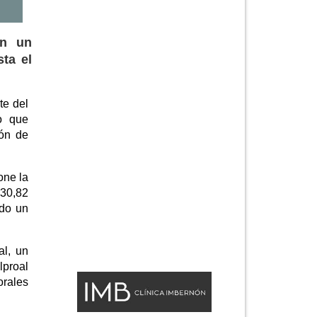
on un
ta el
te del
io que
ión de
one la
030,82
ndo un
al, un
lproal
orales