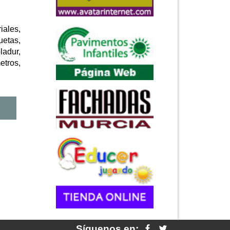
iales,
uetas,
ladur,
metros,
Síguenos en: